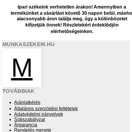
Ipari székeink verhetetlen árakon! Amennyiben a
termékünket a vásárlást követő 30 napon belül, másho
alacsonyabb áron találja meg, úgy a különbözetet
kifizetjük önnek! Részletekért érdeklődjön
elérhetőségeinken.
MUNKASZEKEM.HU
M
TOVÁBBIAK
Ajánlatkérés
Általános szerződési feltételek
Adatvédelmi irányelvek
Sütiszabályzat
Árgarancia
Rendelés menete