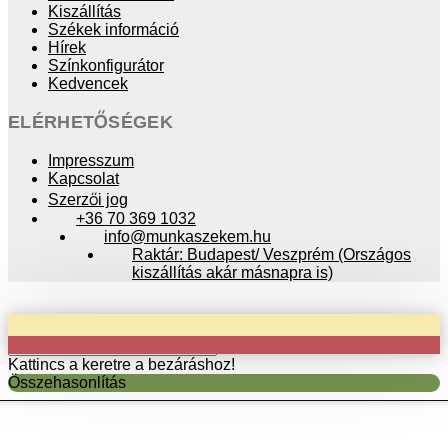
Kiszállítás
Székek információ
Hírek
Színkonfigurátor
Kedvencek
ELÉRHETŐSÉGEK
Impresszum
Kapcsolat
Szerzői jog
+36 70 369 1032
info@munkaszekem.hu
Raktár: Budapest/ Veszprém (Országos
kiszállítás akár másnapra is)
Copyright © 2024 munkaszekem.hu / Minden jog fenntartva!
Kattincs a keretre a bezáráshoz!
Összehasonlítás