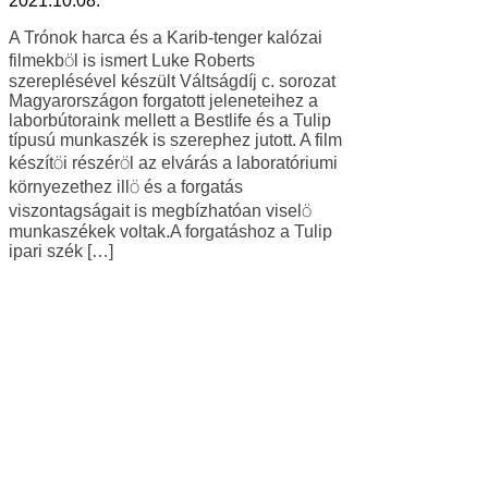
2021.10.08.
A Trónok harca és a Karib-tenger kalózai
filmekből is ismert Luke Roberts
szereplésével készült Váltságdíj c. sorozat
Magyarországon forgatott jeleneteihez a
laborbútoraink mellett a Bestlife és a Tulip
típusú munkaszék is szerephez jutott. A film
készítői részéről az elvárás a laboratóriumi
környezethez illő és a forgatás
viszontagságait is megbízhatóan viselő
munkaszékek voltak.A forgatáshoz a Tulip
ipari szék […]