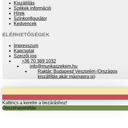
Kiszállítás
Székek információ
Hírek
Színkonfigurátor
Kedvencek
ELÉRHETŐSÉGEK
Impresszum
Kapcsolat
Szerzői jog
+36 70 369 1032
info@munkaszekem.hu
Raktár: Budapest/ Veszprém (Országos
kiszállítás akár másnapra is)
Copyright © 2024 munkaszekem.hu / Minden jog fenntartva!
Kattincs a keretre a bezáráshoz!
Összehasonlítás