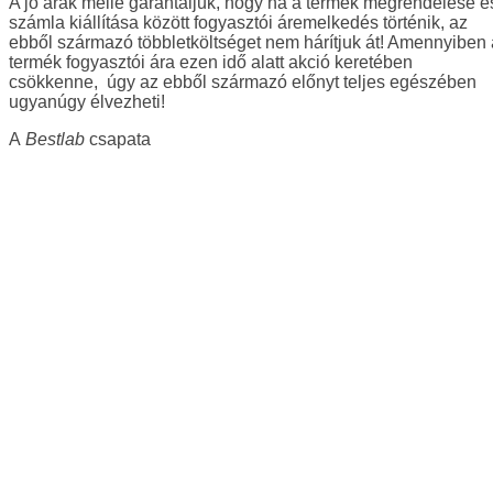
A jó árak mellé garantáljuk, hogy ha a termék megrendelése é
számla kiállítása között fogyasztói áremelkedés történik, az
ebből származó többletköltséget nem hárítjuk át! Amennyiben 
termék fogyasztói ára ezen idő alatt akció keretében
csökkenne, úgy az ebből származó előnyt teljes egészében
ugyanúgy élvezheti!
A
Bestlab
csapata