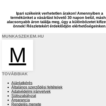
Ipari székeink verhetetlen árakon! Amennyiben a
termékünket a vásárlást követő 30 napon belül, másh
alacsonyabb áron találja meg, úgy a különbözetet kifize
önnek! Részletekért érdeklődjön elérhetőségeinken
MUNKASZEKEM.HU
M
TOVÁBBIAK
Ajánlatkérés
Általános szerződési feltételek
Adatvédelmi irányelvek
Sütiszabályzat
Árgarancia
Rendelés menete