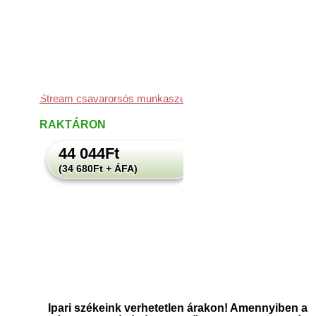
Stream csavarorsós munkaszék
RAKTÁRON
44 044
Ft
(34 680Ft + ÁFA)
Ipari székeink verhetetlen árakon! Amennyiben a