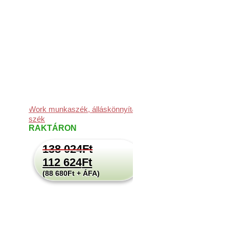
Work munkaszék, álláskönnyítő
szék
RAKTÁRON
138 024
Ft
112 624
Ft
(88 680Ft + ÁFA)