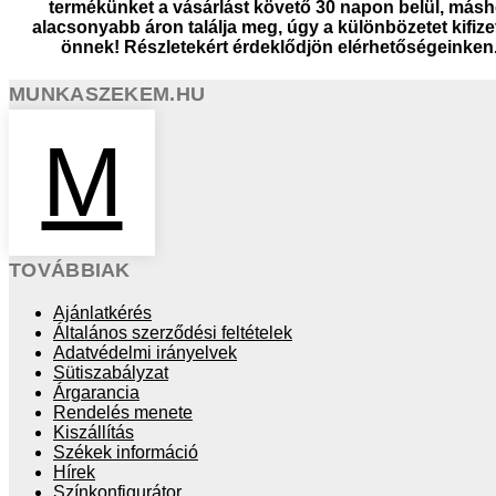
termékünket a vásárlást követő 30 napon belül, másh
alacsonyabb áron találja meg, úgy a különbözetet kifize
önnek! Részletekért érdeklődjön elérhetőségeinken
MUNKASZEKEM.HU
M
TOVÁBBIAK
Ajánlatkérés
Általános szerződési feltételek
Adatvédelmi irányelvek
Sütiszabályzat
Árgarancia
Rendelés menete
Kiszállítás
Székek információ
Hírek
Színkonfigurátor