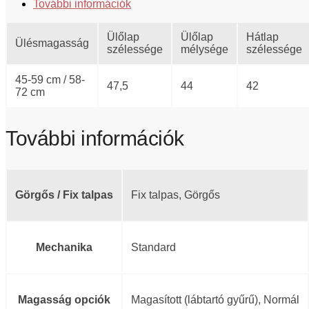
További információk
Ülőlap
Ülőlap
Hátlap
Ülésmagasság
szélessége
mélysége
szélessége
45-59 cm / 58-
47,5
44
42
72 cm
További információk
Görgős / Fix talpas
Fix talpas, Görgős
Mechanika
Standard
Magasság opciók
Magasított (lábtartó gyűrű), Normál