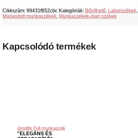
Cikkszám:
99431f852cbc
Kategóriák:
Bővíthető
,
Laborszékek
,
Magasított munkaszékek
,
Munkaszékek-ipari székek
Kapcsolódó termékek
Bestlife Full munkaszék
"ELEGÁNS ÉS