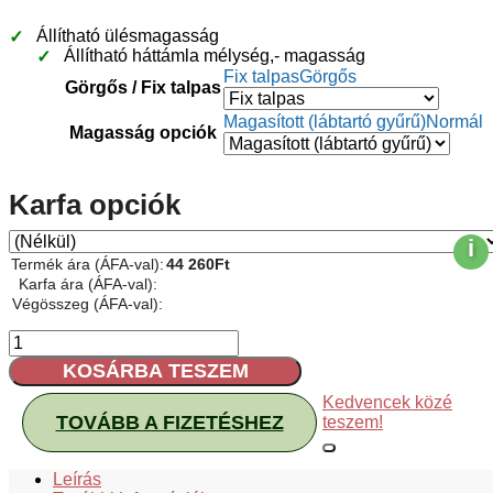
Állítható ülésmagasság
Állítható háttámla mélység,- magasság
Fix talpas
Görgős
Görgős / Fix talpas
Magasított (lábtartó gyűrű)
Normál
Magasság opciók
Karfa opciók
i
Termék ára (ÁFA-val):
44 260
Ft
Karfa ára (ÁFA-val):
Végösszeg (ÁFA-val):
Tulip
Ring
KOSÁRBA TESZEM
munkaszék,
laborszék
Kedvencek közé
mennyiség
TOVÁBB A FIZETÉSHEZ
teszem!
Leírás