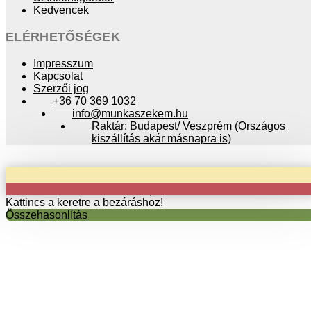
Kedvencek
ELÉRHETŐSÉGEK
Impresszum
Kapcsolat
Szerzői jog
+36 70 369 1032
info@munkaszekem.hu
Raktár: Budapest/ Veszprém (Országos
kiszállítás akár másnapra is)
Copyright © 2024 munkaszekem.hu / Minden jog fenntartva!
Kattincs a keretre a bezáráshoz!
Összehasonlítás