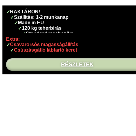
RAKTÁRON!
Szállítás: 1-2 munkanap
Made in EU
120 kg teherbírás
Standard mechanika
Extra:
Extra:
Állítható ülésmagasság
Extra:
Antibakteriális felület
Csavarorsós magasságállítás
Allítható háttámla mélység,- magasság
Különösen kényelmes puha felület
Könnyen tisztítható
Csúszásgátló lábtartó keret
napi 6-8 órás használatra
RÉSZLETEK
RÉSZLETEK
RÉSZLETEK
RÉSZLETEK