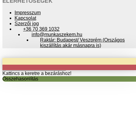
ELÉRHETŐSÉGEK
Impresszum
Kapcsolat
Szerzői jog
+36 70 369 1032
info@munkaszekem.hu
Raktár: Budapest/ Veszprém (Országos
kiszállítás akár másnapra is)
Copyright © 2024 munkaszekem.hu / Minden jog fenntartva!
Kattincs a keretre a bezáráshoz!
Összehasonlítás