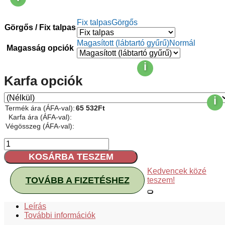
Fix talpas
Görgős
Görgős / Fix talpas
Magasított (lábtartó gyűrű)
Normál
Magasság opciók
i
Karfa opciók
i
Termék ára (ÁFA-val):
65 532
Ft
Karfa ára (ÁFA-val):
Végösszeg (ÁFA-val):
1290-
NOR
KOSÁRBA TESZEM
munkaszék
mennyiség
Kedvencek közé
TOVÁBB A FIZETÉSHEZ
teszem!
Leírás
További információk