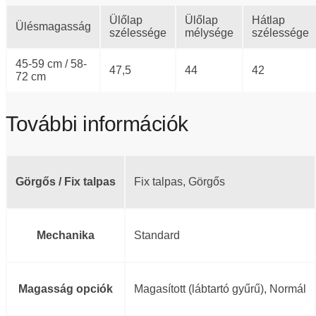
Ülőlap
Ülőlap
Hátlap
Ülésmagasság
szélessége
mélysége
szélessége
45-59 cm / 58-
47,5
44
42
72 cm
További információk
Görgős / Fix talpas
Fix talpas, Görgős
Mechanika
Standard
Magasság opciók
Magasított (lábtartó gyűrű), Normál