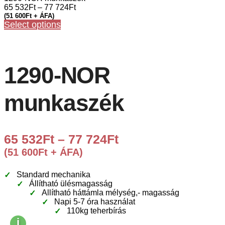
65 532
Ft
–
77 724
Ft
(
51 600
Ft
+ ÁFA)
Select options
1290-NOR
munkaszék
65 532
Ft
–
77 724
Ft
(
51 600
Ft
+ ÁFA)
Standard mechanika
Állítható ülésmagasság
Allítható háttámla mélység,- magasság
Napi 5-7 óra használat
110kg teherbírás
i