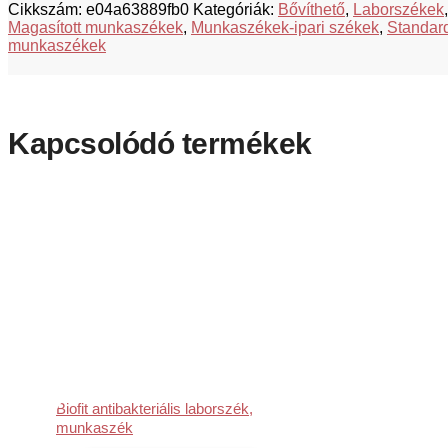
Cikkszám:
e04a63889fb0
Kategóriák:
Bővíthető
,
Laborszékek
,
Magasított munkaszékek
,
Munkaszékek-ipari székek
,
Standar
munkaszékek
Kapcsolódó termékek
Biofit antibakteriális laborszék,
munkaszék