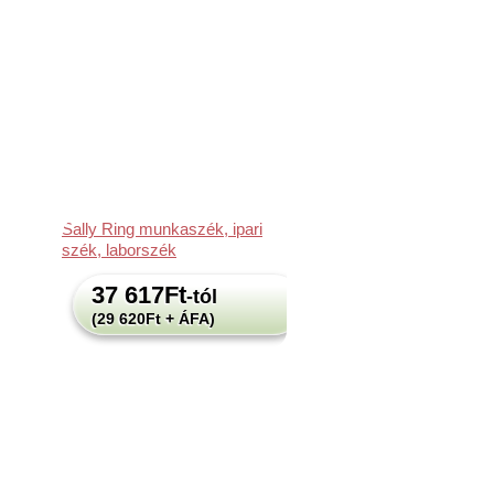
Sally Ring munkaszék, ipari
szék, laborszék
37 617
Ft
-tól
(29 620Ft + ÁFA)