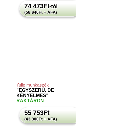
74 473
Ft
-tól
(58 640Ft + ÁFA)
Tulip munkaszék
"EGYSZERŰ, DE
KÉNYELMES"
RAKTÁRON
55 753
Ft
(43 900Ft + ÁFA)