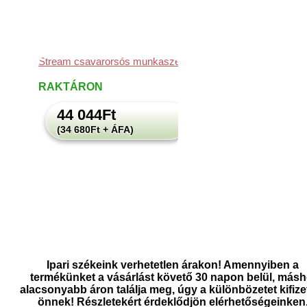
Stream csavarorsós munkaszék
RAKTÁRON
44 044
Ft
(34 680Ft + ÁFA)
Ipari székeink verhetetlen árakon! Amennyiben a
termékünket a vásárlást követő 30 napon belül, másh
alacsonyabb áron találja meg, úgy a különbözetet kifize
önnek! Részletekért érdeklődjön elérhetőségeinken