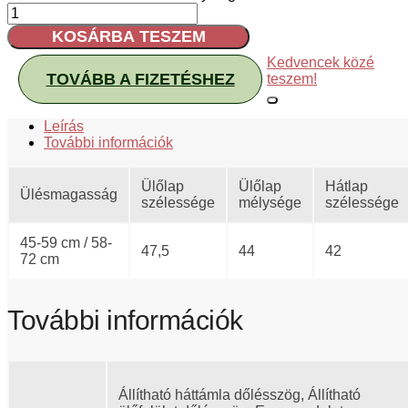
KOSÁRBA TESZEM
Kedvencek közé
TOVÁBB A FIZETÉSHEZ
teszem!
Leírás
További információk
Ülőlap
Ülőlap
Hátlap
Ülésmagasság
szélessége
mélysége
szélessége
45-59 cm / 58-
47,5
44
42
72 cm
További információk
Állítható háttámla dőlésszög, Állítható