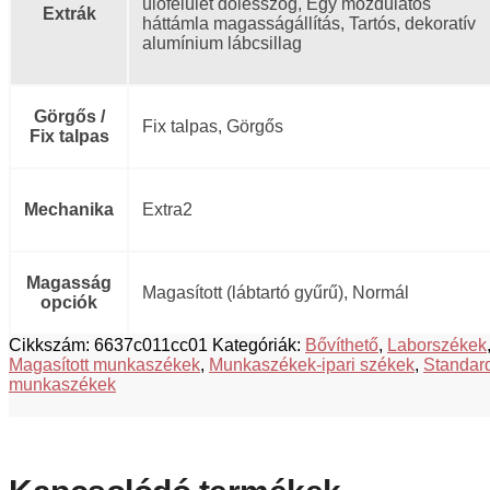
ülőfelület dőlésszög, Egy mozdulatos
Extrák
háttámla magasságállítás, Tartós, dekoratív
alumínium lábcsillag
Görgős /
Fix talpas, Görgős
Fix talpas
Mechanika
Extra2
Magasság
Magasított (lábtartó gyűrű), Normál
opciók
Cikkszám:
6637c011cc01
Kategóriák:
Bővíthető
,
Laborszékek
Magasított munkaszékek
,
Munkaszékek-ipari székek
,
Standar
munkaszékek