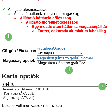
Állítható ülésmagasság
Állítható háttámla mélység,- magasság
Állítható háttámla dőlésszög
Állítható ülőfelület dőlésszög
Egy mozdulatos háttámla magasságállítá
Tartós, dekoratív alumínium lábcsillag
i
Fix talpas
Görgős
Görgős / Fix talpas
Magasított (lábtartó gyűrű)
Normál
Magasság opciók
i
Karfa opciók
i
Termék ára (ÁFA-val):
101 194
Ft
Karfa ára (ÁFA-val):
Végösszeg (ÁFA-val):
Bestlife Full munkaszék mennyiség