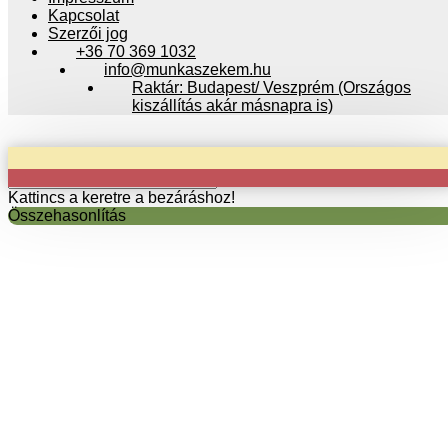
Kapcsolat
Szerzői jog
+36 70 369 1032
info@munkaszekem.hu
Raktár: Budapest/ Veszprém (Országos
kiszállítás akár másnapra is)
Copyright © 2024 munkaszekem.hu / Minden jog fenntartva!
Kattincs a keretre a bezáráshoz!
Összehasonlítás