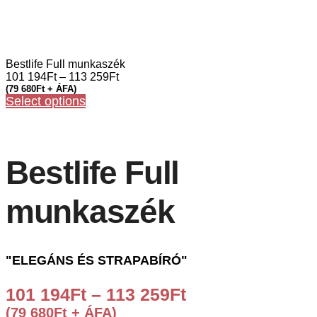
Bestlife Full munkaszék
101 194
Ft
–
113 259
Ft
(
79 680
Ft
+ ÁFA)
Select options
Bestlife Full
munkaszék
"ELEGÁNS ÉS STRAPABÍRÓ"
101 194
Ft
–
113 259
Ft
(
79 680
Ft
+ ÁFA)