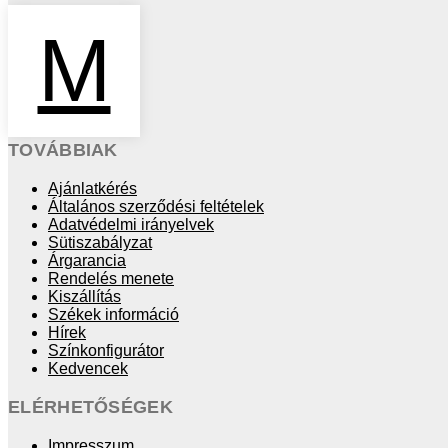
M
TOVÁBBIAK
Ajánlatkérés
Általános szerződési feltételek
Adatvédelmi irányelvek
Sütiszabályzat
Árgarancia
Rendelés menete
Kiszállítás
Székek információ
Hírek
Színkonfigurátor
Kedvencek
ELÉRHETŐSÉGEK
Impresszum