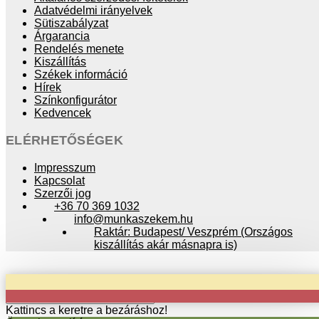
Adatvédelmi irányelvek
Sütiszabályzat
Árgarancia
Rendelés menete
Kiszállítás
Székek információ
Hírek
Színkonfigurátor
Kedvencek
ELÉRHETŐSÉGEK
Impresszum
Kapcsolat
Szerzői jog
+36 70 369 1032
info@munkaszekem.hu
Raktár: Budapest/ Veszprém (Országos
kiszállítás akár másnapra is)
Copyright © 2024 munkaszekem.hu / Minden jog fenntartva!
Kattincs a keretre a bezáráshoz!