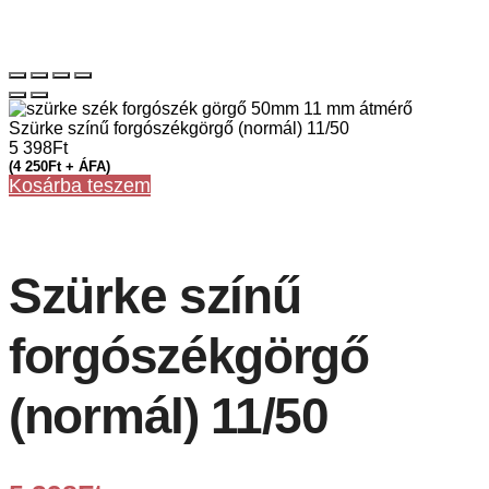
Szürke színű forgószékgörgő (normál) 11/50
5 398
Ft
(
4 250
Ft
+ ÁFA)
0
Kosárba teszem
Szürke színű
forgószékgörgő
(normál) 11/50