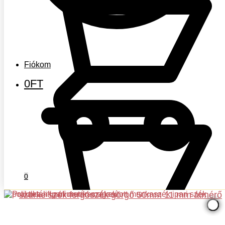
Fiókom
0
FT
0