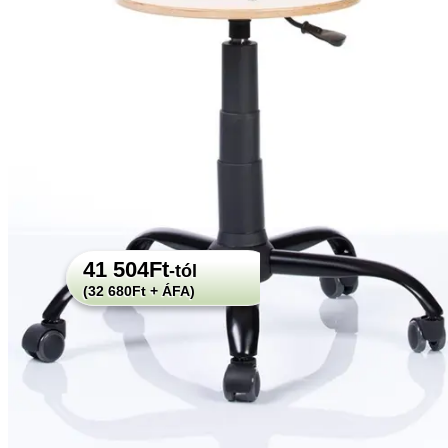
Met Wood munkaszék, ipari
szék,oktatási szék
41 504
Ft
-tól
(32 680Ft + ÁFA)