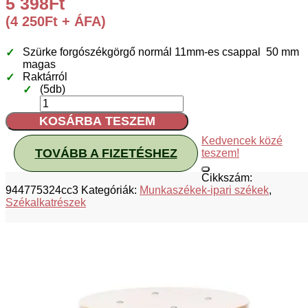
5 398
Ft
(
4 250
Ft
+ ÁFA)
Szürke forgószékgörgő normál 11mm-es csappal 50 mm
magas
Raktárról
(5db)
Szürke
színű
KOSÁRBA TESZEM
forgószékgörgő
(normál)
Kedvencek közé
11/50
TOVÁBB A FIZETÉSHEZ
teszem!
mennyiség
Cikkszám:
944775324cc3
Kategóriák:
Munkaszékek-ipari székek
,
Székalkatrészek
Kapcsolódó termékek