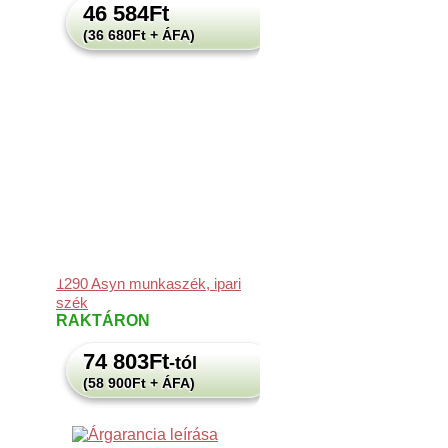
46 584
Ft
(36 680Ft + ÁFA)
1290 Asyn munkaszék, ipari
szék
RAKTÁRON
74 803
Ft
-tól
(58 900Ft + ÁFA)