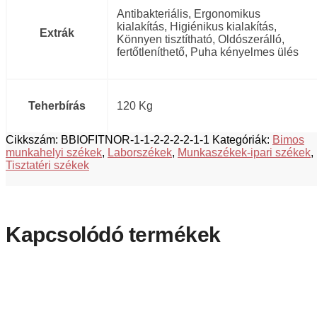
Antibakteriális, Ergonomikus
kialakítás, Higiénikus kialakítás,
Extrák
Könnyen tisztítható, Oldószerálló,
fertőtleníthető, Puha kényelmes ülés
Teherbírás
120 Kg
Cikkszám:
BBIOFITNOR-1-1-2-2-2-2-1-1
Kategóriák:
Bimos
munkahelyi székek
,
Laborszékek
,
Munkaszékek-ipari székek
,
Tisztatéri székek
Kapcsolódó termékek