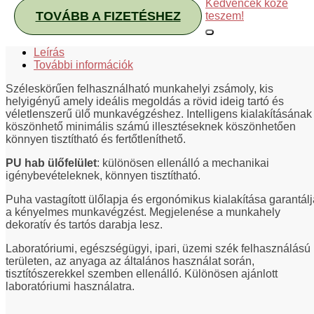
Kedvencek közé
TOVÁBB A FIZETÉSHEZ
teszem!
Leírás
További információk
Széleskörűen felhasználható munkahelyi zsámoly, kis
helyigényű amely ideális megoldás a rövid ideig tartó és
véletlenszerű ülő munkavégzéshez. Intelligens kialakításának
köszönhető minimális számú illesztéseknek köszönhetően
könnyen tisztítható és fertőtleníthető.
PU hab ülőfelület
: különösen ellenálló a mechanikai
igénybevételeknek, könnyen tisztítható.
Puha vastagított ülőlapja és ergonómikus kialakítása garantálj
a kényelmes munkavégzést. Megjelenése a munkahely
dekoratív és tartós darabja lesz.
Laboratóriumi, egészségügyi, ipari, üzemi szék felhasználású
területen, az anyaga az általános használat során,
tisztítószerekkel szemben ellenálló. Különösen ajánlott
laboratóriumi használatra.