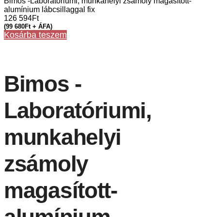
Bimos -Laboratóriumi, munkahelyi zsámoly magasított-
alumínium lábcsillaggal fix
126 594
Ft
(
99 680
Ft
+ ÁFA)
Kosárba teszem
Bimos -
Laboratóriumi,
munkahelyi
zsámoly
magasított-
alumínium