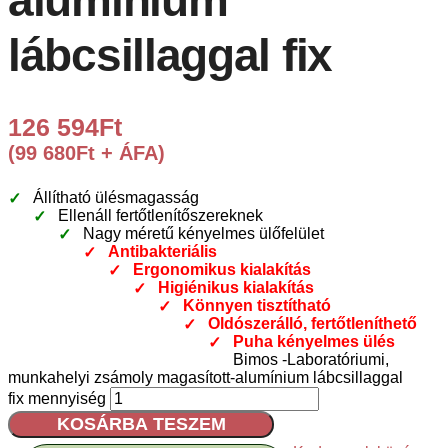
lábcsillaggal fix
126 594
Ft
(
99 680
Ft
+ ÁFA)
Állítható ülésmagasság
Ellenáll fertőtlenítőszereknek
Nagy méretű kényelmes ülőfelület
Antibakteriális
Ergonomikus kialakítás
Higiénikus kialakítás
Könnyen tisztítható
Oldószerálló, fertőtleníthető
Puha kényelmes ülés
Bimos -Laboratóriumi,
munkahelyi zsámoly magasított-alumínium lábcsillaggal
fix mennyiség
KOSÁRBA TESZEM