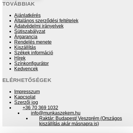
TOVÁBBIAK
Ajánlatkérés
Általános szerződési feltételek
Adatvédelmi irányelvek
Sütiszabályzat
Árgarancia
Rendelés menete
Kiszállítás
Székek információ
Hírek
Színkonfigurátor
Kedvencek
ELÉRHETŐSÉGEK
Impresszum
Kapcsolat
Szerzői jog
+36 70 369 1032
info@munkaszekem.hu
Raktár: Budapest/ Veszprém (Országos
kiszállítás akár másnapra is)