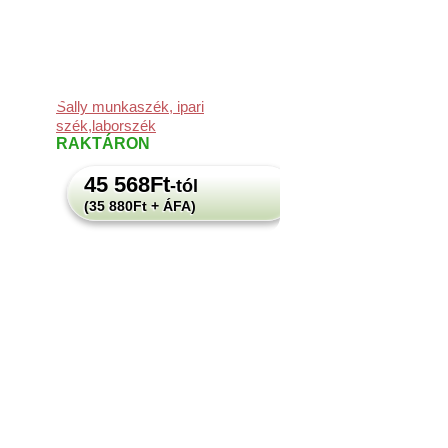
Sally munkaszék, ipari
szék,laborszék
RAKTÁRON
45 568
Ft
-tól
(35 880Ft + ÁFA)