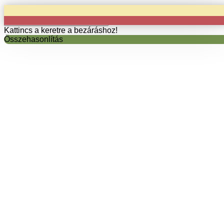
Copyright © 2024 munkaszekem.hu / Minden jog fenntartva!
Kattincs a keretre a bezáráshoz!
Összehasonlítás