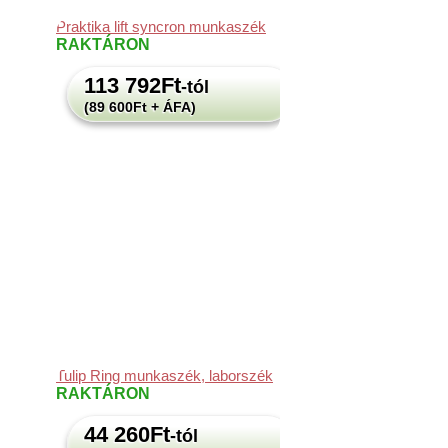
Praktika lift syncron munkaszék
RAKTÁRON
113 792
Ft
-tól
(89 600Ft + ÁFA)
Tulip Ring munkaszék, laborszék
RAKTÁRON
44 260
Ft
-tól