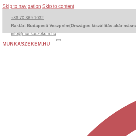
Skip to navigation
Skip to content
+36 70 369 1032
Raktár: Budapest/ Veszprém(Országos kiszállítás akár másna
info@munkaszekem.hu
MUNKASZEKEM.HU