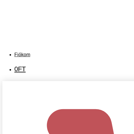
Fiókom
0
FT